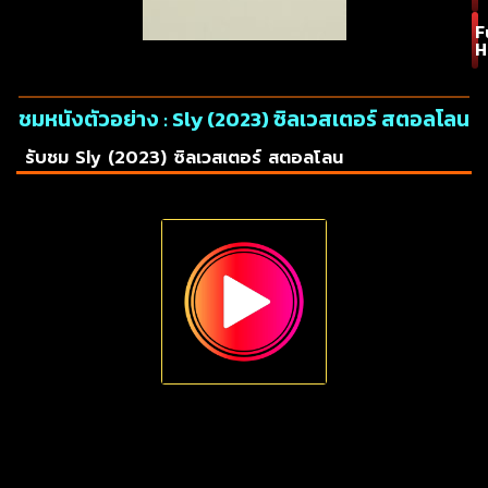
F
H
ชมหนังตัวอย่าง : Sly (2023) ซิลเวสเตอร์ สตอลโลน
รับชม Sly (2023) ซิลเวสเตอร์ สตอลโลน